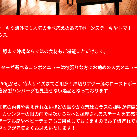
テーキや海外でも人気の食べ応えのあるTボーンステーキやトマホ
ウス。
ー豚まで沖縄ならではの食材もご堪能いただけます。
スターが選べるコンボメニューは欲張りな方にお勧めの人気メニュ
150gから、特大サイズまでご用意！厚切りアグー豚のローストポ
自家製ハンバーグも見逃せない逸品となっております
囲気の内装や数えきれないほどの賑やかな琉球ガラスの照明が特徴
、カウンターの眼の前では次から次へと調理されるステーキを五感
テーブル席やベビーチェアもご用意しておりますのでお子様連れで
タッフが元気よくお迎えいたします！