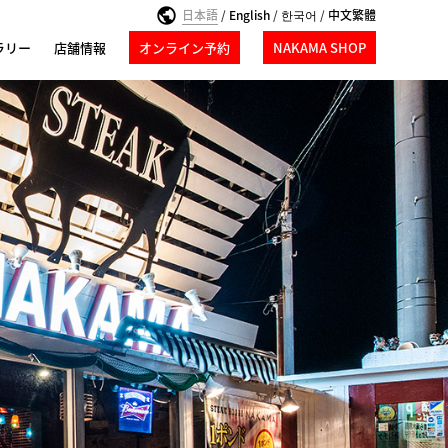
日本語
/
English
/
한국어
/
中文繁體
ラリー
店舗情報
オンライン予約
NAKAMA SHOP