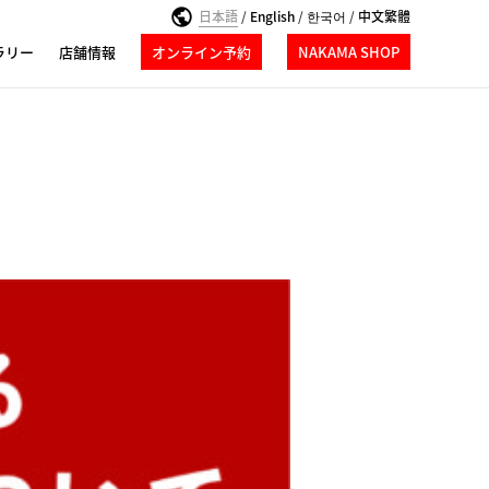
日本語
/
English
/
한국어
/
中文繁體
ラリー
店舗情報
オンライン予約
NAKAMA SHOP